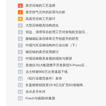
真空压铸的工艺选择
1
真空排气元件的应用与分析
2
高真空压铸工艺探讨
3
大型压铸模具结构优化
4
切边、清理等后处理工艺对发电机支架压铸件变形的影响
5
曲轴箱缸体压铸单元节拍提升的研究
6
中国汽车压铸结构件行业分析（下）
7
铜压铸的真空应用探讨
8
中国压铸模具发展的现状与展望
9
意德拉与LK集团携手开发新型X-Press压铸机
10
​法士特第900万台变速器下线
11
​《铝行业规范条件》发布
12
长盈精密拟投资19.9亿元扩充5G智能终端模组产能
13
​击水岁月长河
14
​Frech与德国AE集团
15