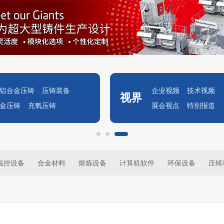
铝合金压铸
压铸装备
企业视频
技术视频
视界
金压铸
充氧压铸
展会视点
特别报道
温控设备
合金材料
熔炼设备
计算机软件
环保设备
压铸