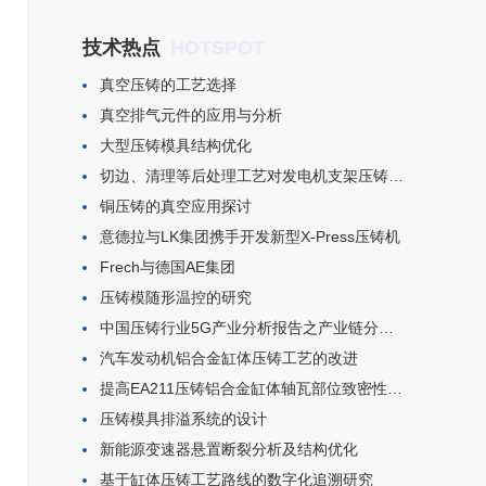
HOTSPOT
技术热点
真空压铸的工艺选择
真空排气元件的应用与分析
大型压铸模具结构优化
切边、清理等后处理工艺对发电机支架压铸件变形的影响
铜压铸的真空应用探讨
意德拉与LK集团携手开发新型X-Press压铸机
​Frech与德国AE集团
压铸模随形温控的研究
中国压铸行业5G产业分析报告之产业链分析(二)
汽车发动机铝合金缸体压铸工艺的改进
提高EA211压铸铝合金缸体轴瓦部位致密性的生产试验
​压铸模具排溢系统的设计​
新能源变速器悬置断裂分析及结构优化
基于缸体压铸工艺路线的数字化追溯研究