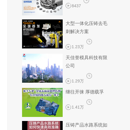
8437
大型一体化压铸去毛
刺解决方案
1.23万
天佳誉模具科技有限
公司
1.29万
继往开徕 厚德载孚
1.41万
压铸产品水路系统如