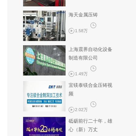
海天金属压铸
1.58万
上海震界自动化设备
制造有限公司
1.49万
宜镁泰镁合金压铸视
频
2.02万
砥砺前行二十年，雄
心（新）万丈