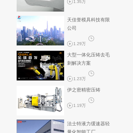
1.35万
天佳誉模具科技有限
公司
1.29万
大型一体化压铸去毛
刺解决方案
1.23万
伊之密精密压铸
1.19万
法士特液力缓速器轻
量化智能工厂