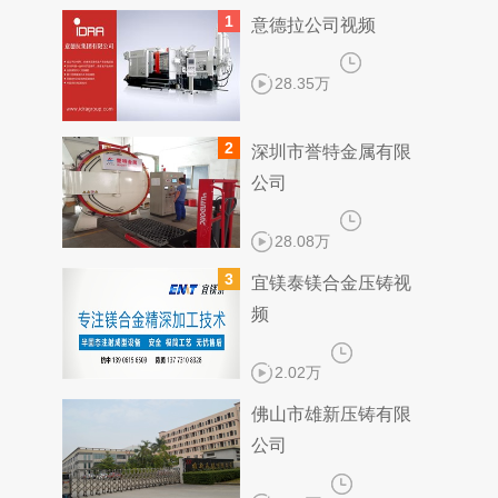
1
意德拉公司视频
28.35万
2
深圳市誉特金属有限
公司
28.08万
3
宜镁泰镁合金压铸视
频
2.02万
佛山市雄新压铸有限
公司