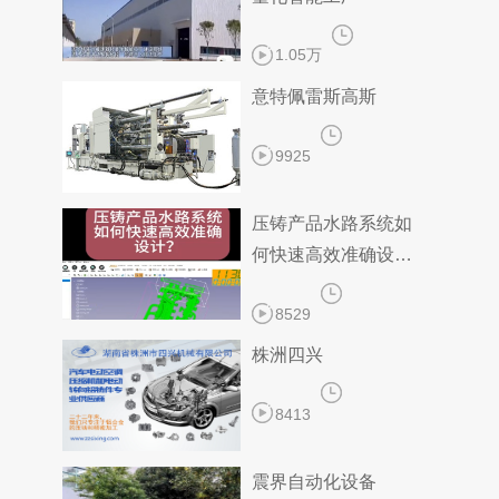
1.05万
意特佩雷斯高斯
9925
压铸产品水路系统如
何快速高效准确设
计？
8529
株洲四兴
8413
震界自动化设备