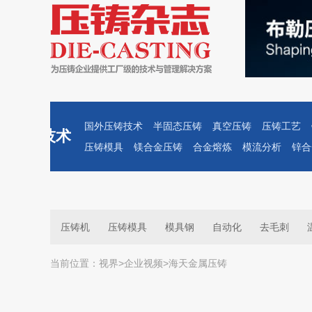
国外压铸技术
半固态压铸
真空压铸
压铸工艺
技术
压铸模具
镁合金压铸
合金熔炼
模流分析
锌合
压铸机
压铸模具
模具钢
自动化
去毛刺
当前位置：
视界
>
企业视频
>
海天金属压铸