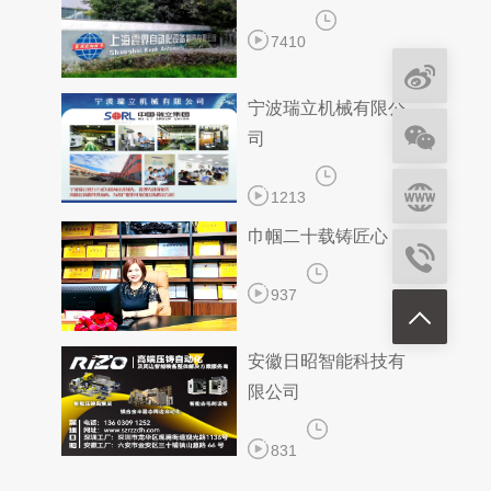
7410
宁波瑞立机械有限公
司
1213
巾帼二十载铸匠心
937
安徽日昭智能科技有
限公司
831