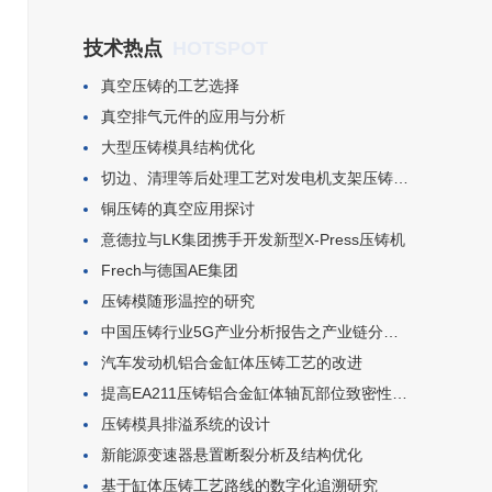
HOTSPOT
技术热点
真空压铸的工艺选择
真空排气元件的应用与分析
大型压铸模具结构优化
切边、清理等后处理工艺对发电机支架压铸件变形的影响
铜压铸的真空应用探讨
意德拉与LK集团携手开发新型X-Press压铸机
​Frech与德国AE集团
压铸模随形温控的研究
中国压铸行业5G产业分析报告之产业链分析(二)
汽车发动机铝合金缸体压铸工艺的改进
提高EA211压铸铝合金缸体轴瓦部位致密性的生产试验
​压铸模具排溢系统的设计​
新能源变速器悬置断裂分析及结构优化
基于缸体压铸工艺路线的数字化追溯研究