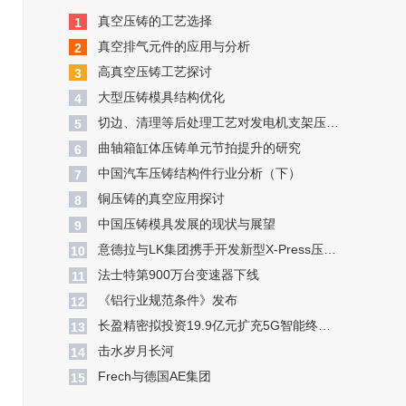
真空压铸的工艺选择
1
真空排气元件的应用与分析
2
高真空压铸工艺探讨
3
大型压铸模具结构优化
4
切边、清理等后处理工艺对发电机支架压铸件变形的影响
5
曲轴箱缸体压铸单元节拍提升的研究
6
中国汽车压铸结构件行业分析（下）
7
铜压铸的真空应用探讨
8
中国压铸模具发展的现状与展望
9
意德拉与LK集团携手开发新型X-Press压铸机
10
​法士特第900万台变速器下线
11
​《铝行业规范条件》发布
12
长盈精密拟投资19.9亿元扩充5G智能终端模组产能
13
​击水岁月长河
14
​Frech与德国AE集团
15