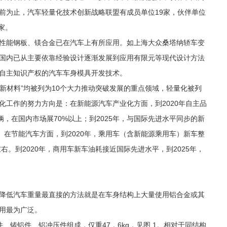
前为止，汽车轻量化技术创新战略联盟有成员单位19家，伙伴单位
家。
性能钢板、镁合金已在汽车上有所应用。如上海大众桑塔纳轿车变
国内已从主要依靠经验设计逐渐发展到应用有限元等现代设计方法
自主知识产权的汽车车身模具开发技术。
”与“新材料”均被列为10个大力推动突破发展的重点领域，轻量化被列
化工作的努力方向是：在新能源汽车产业化方面，到2020年自主品
辆，在国内市场展70%以上；到2025年，与国际先进水平同步的新
上。在节能汽车方面，到2020年，乘用车（含新能源乘用车）新车整
0km左右。到2020年，商用车新车油耗接近国际先进水平，到2025年，
降低汽车重量最直接的方法就是在车身结构上大量使用铝合金或其
用最为广泛。
、铸铝件、铝冲压件组成，仅重47．6kg，见图 1。相对于同结构