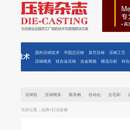
国外压铸技术
半固态压铸
真空压铸
压铸工艺
技术
压铸模具
镁合金压铸
合金熔炼
模流分析
锌合
压铸机
压铸模具
模具钢
自动化
去毛刺
当前位置：
品牌
>
行业纵横