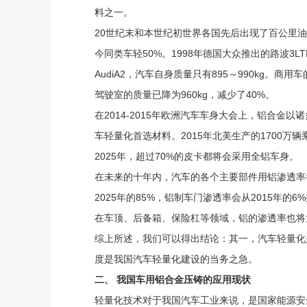
料之一。
20世纪末和本世纪初世界各国先后出现了百公里油耗
今同类车轻50%。1998年德国大众推出的路波3L
AudiA2，汽车自身质量只有895～990kg。
驾驶室的质量已降为960kg，减少了40%。
在2014-2015年欧洲汽车车身大会上，铝合
车轻量化首选材料。2015年北美生产的1700万
2025年，超过70%的皮卡都将会采用全铝车身。
在未来的十年内，汽车的各个主要部件用铝渗透率都
2025年的85%，铝制车门渗透率会从2015年的
在车顶、后备箱、保险杠等领域，铝的渗透率也将大
综上所述，我们可以得出结论：其一，汽车轻量化
度是我国汽车轻量化建设的当务之急。
二、 我国车用铝合金压铸的应用现状
轻量化技术对于我国汽车工业来说，是国家能源安