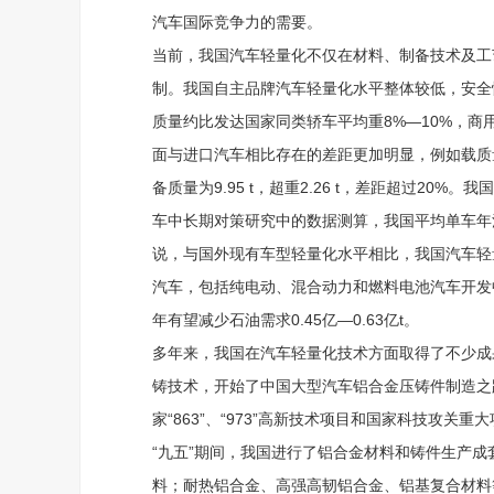
汽车国际竞争力的需要。
当前，我国汽车轻量化不仅在材料、制备技术及工
制。我国自主品牌汽车轻量化水平整体较低，安全
质量约比发达国家同类轿车平均重8%—10%，商
面与进口汽车相比存在的差距更加明显，例如载质量为40
备质量为9.95 t，超重2.26 t，差距超过2
车中长期对策研究中的数据测算，我国平均单车年消耗石油2
说，与国外现有车型轻量化水平相比，我国汽车轻
汽车，包括纯电动、混合动力和燃料电池汽车开发
年有望减少石油需求0.45亿—0.63亿t。
多年来，我国在汽车轻量化技术方面取得了不少成
铸技术，开始了中国大型汽车铝合金压铸件制造之路
家“863”、“973”高新技术项目和国家科技攻关
“九五”期间，我国进行了铝合金材料和铸件生产
料；耐热铝合金、高强高韧铝合金、铝基复合材料