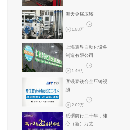
海天金属压铸
1.58万
上海震界自动化设备
制造有限公司
1.49万
宜镁泰镁合金压铸视
频
2.02万
砥砺前行二十年，雄
心（新）万丈