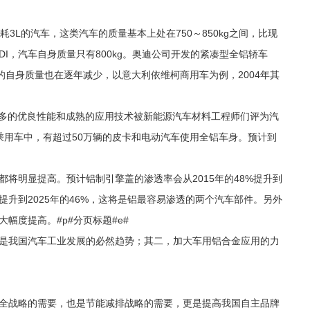
3L的汽车，这类汽车的质量基本上处在750～850kg之间，比现
TDI，汽车自身质量只有800kg。奥迪公司开发的紧凑型全铝轿车
商用车的自身质量也在逐年减少，以意大利依维柯商用车为例，2004年其
金以诸多的优良性能和成熟的应用技术被新能源汽车材料工程师们评为汽
辆乘用车中，有超过50万辆的皮卡和电动汽车使用全铝车身。预计到
将明显提高。预计铝制引擎盖的渗透率会从2015年的48%提升到
6%提升到2025年的46%，这将是铝最容易渗透的两个汽车部件。另外
幅度提高。#p#分页标题#e#
是我国汽车工业发展的必然趋势；其二，加大车用铝合金应用的力
全战略的需要，也是节能减排战略的需要，更是提高我国自主品牌