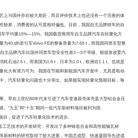
艺上与国外存在较大差距，而且评价技术上也还没有一个完善的体
性较差，消费者的认可度相对偏低。目前，我国自主品牌轿车的自
用车平均重10%—15%。我国载货商用车自主品牌汽车在轻量化方
 t的牵引车Volvo FE的整备质量为7.69 t，而我国同类车型整
0%。我国自主品牌汽车比国外同类车型安全性差2—3个等级。根据发改委汽
.5 t，而美国为1.6 t，日本为1.0 t，欧洲在1.1 t。也就是
量化大有潜力可为。我国在节能和新能源汽车开发中，尤其是电动
中，汽车轻量化问题也十分突出。如果能实现轻量化预期目标，每
果。早在上世纪80年代末引进了汽车变速器壳体壳盖大型铝合金压
。“九五”和“十五”期间一批汽车新材料项目被列为国
重大项目，促进了汽车轻量化技术的进步。
成套工艺技术的开发研究，开发出了多种铸造合金和高性能轴瓦材
等新材料的研究取得了较大进展，半固态成型、快速凝固等先进成