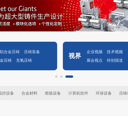
铝合金压铸
压铸装备
企业视频
技术视频
视界
金压铸
充氧压铸
展会视点
特别报道
温控设备
合金材料
熔炼设备
计算机软件
环保设备
压铸