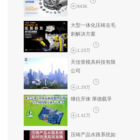
8436
大型一体化压铸去毛
刺解决方案
1.23万
天佳誉模具科技有限
公司
1.29万
继往开徕 厚德载孚
1.41万
压铸产品水路系统如