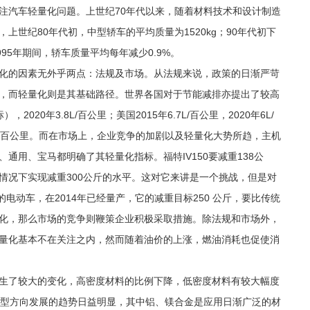
注汽车轻量化问题。上世纪70年代以来，随着材料技术和设计制造
世纪80年代初，中型轿车的平均质量为1520kg；90年代初下
～1995年期间，轿车质量平均每年减少0.9%。
化的因素无外乎两点：法规及市场。从法规来说，政策的日渐严苛
，而轻量化则是其基础路径。世界各国对于节能减排亦提出了较高
2020年3.8L/百公里；美国2015年6.7L/百公里，2020年6L/
年4.9L/百公里。而在市场上，企业竞争的加剧以及轻量化大势所趋，主机
通用、宝马都明确了其轻量化指标。福特IV150要减重138公
情况下实现减重300公斤的水平。这对它来讲是一个挑战，但是对
电动车，在2014年已经量产，它的减重目标250 公斤，要比传统
量化，那么市场的竞争则鞭策企业积极采取措施。除法规和市场外，
量化基本不在关注之内，然而随着油价的上涨，燃油消耗也促使消
生了较大的变化，高密度材料的比例下降，低密度材料有较大幅度
保型方向发展的趋势日益明显，其中铝、镁合金是应用日渐广泛的材